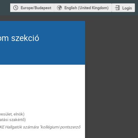
Europe/Budapest
English (United Kingdom)
Login
lom szekció
esület, elnök)
gatási szakértő)
E Hallgatók számára "kollégiumi pontszerző