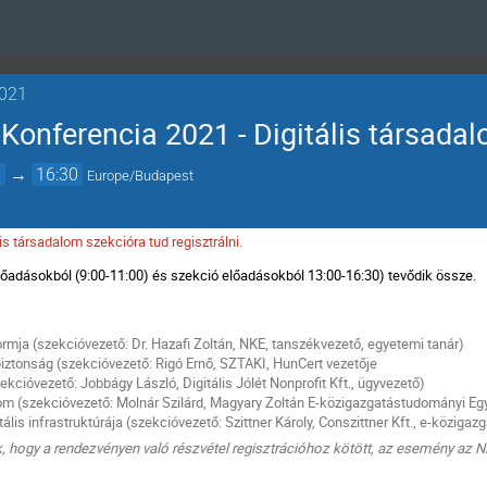
2021
Konferencia 2021 - Digitális társada
0
→
16:30
Europe/Budapest
lis társadalom szekcióra tud regisztrálni.
lőadásokból (9:00-11:00) és szekció előadásokból 13:00-16:30) tevődik össze.
rmja (szekcióvezető: Dr. Hazafi Zoltán, NKE, tanszékvezető, egyetemi tanár)
ztonság (szekcióvezető: Rigó Ernő, SZTAKI, HunCert vezetője
zekcióvezető: Jobbágy László, Digitális Jólét Nonprofit Kft., ügyvezető)
lom (szekcióvezető: Molnár Szilárd, Magyary Zoltán E-közigazgatástudományi Egy
ális infrastruktúrája (szekcióvezető: Szittner Károly, Conszittner Kft., e-közigaz
uk, hogy a rendezvényen való részvétel regisztrációhoz kötött,
az esemény az NK