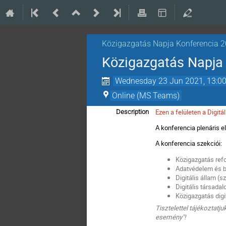
Közigazgatás Napja Konferencia 
Közigazgatás Napja 
Wednesday 23 Jun 2021, 13:0
Online (MS Teams)
Ezen a felületen a Digitá
Description
A konferencia plenáris e
A konferencia szekciói:
Közigazgatás refo
Adatvédelem és bi
Digitális állam (s
Digitális társada
Közigazgatás digit
Tisztelettel tájékoztatj
esemény"!