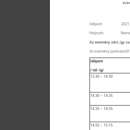
Időpont: 2021. júniu
Helyszín: Nemzeti Köz
Az esemény zárt, így cs
Az esemény pontszerző!
Időpont
/-tól -ig/
13.30 – 14.30
14.30 – 14.35
14.35 – 14.55
14.55 – 15.15