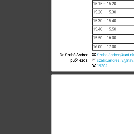
15.15 – 15.20
15.20 – 15.30
15.30 – 15.40
15.40 – 15.50
15.50 – 16.00
16.00 – 17.00
Dr. Szabó Andrea
Szabo.Andrea@uni-nk
püőr. ezds.
szabo.andrea_2@nav.
19204