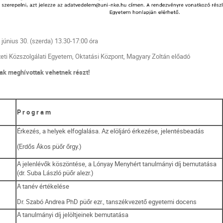
s 30. (szerda) 13.30-17:00 óra
szolgálati Egyetem, Oktatási Központ, Magyary Zoltán előadó
ak meghívottak vehetnek részt!
P r o g r a m
Érkezés, a helyek elfoglalása. Az elöljáró érkezése, jelentésbeadás
(Erdős Ákos püőr őrgy.)
A jelenlévők köszöntése, a Lónyay Menyhért tanulmányi díj bemutatása
(dr. Suba László püőr alezr.)
A tanév értékelése
Dr. Szabó Andrea PhD püőr ezr., tanszékvezető egyetemi docens
A tanulmányi díj jelöltjeinek bemutatása