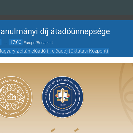
tanulmányi díj átadóünnepsége
0
→
17:00
Europe/Budapest
Magyary Zoltán előadó (I. előadó) (Oktatási Központ)