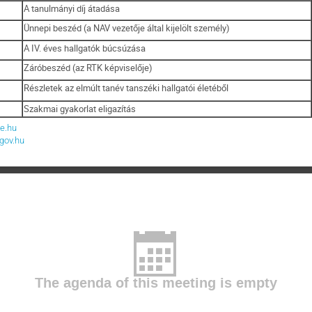
A tanulmányi díj átadása
Ünnepi beszéd (a NAV vezetője által kijelölt személy)
A IV. éves hallgatók búcsúzása
Záróbeszéd (az RTK képviselője)
Részletek az elmúlt tanév tanszéki hallgatói életéből
Szakmai gyakorlat eligazítás
e.hu
gov.hu
The agenda of this meeting is empty