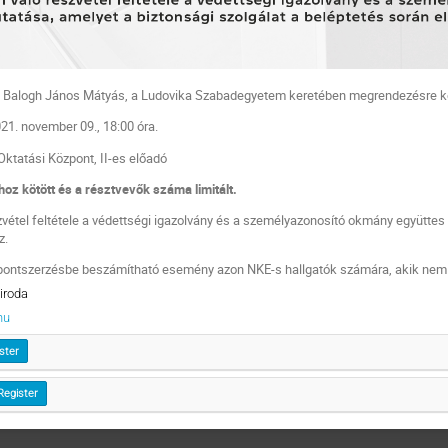
r. Balogh János Mátyás, a Ludovika Szabadegyetem keretében megrendezésre ke
21. november 09., 18:00 óra.
Oktatási Központ, II-es előadó
hoz kötött és a résztvevők száma limitált.
vétel feltétele a védettségi igazolvány és a személyazonosító okmány együttes 
z.
 pontszerzésbe beszámítható esemény azon NKE-s hallgatók számára, akik nem k
iroda
hu
ster
Register