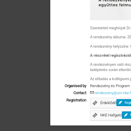
Szeretettel meghívjuk D
A rendezvény dátuma: 20
A rendezvény helyszíne: 
A részvétel regisztráció
A rendezvényen való rész
beléptetés során ellenőri
Az előadás a kollégiumi
Organised by
Rendezvény és Program 
Contact
rendezveny@uni-nke.
Registration
Érdeklődő
Regi
NKE Hallgató