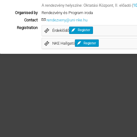
A rendezvény helyszíne: Oktatási Központ, II. előadó (
10
Organised by
Rendezvény és Program iroda
Contact
rendezveny@uni-nke.hu
Registration
Érdeklődő
Register
NKE Hallgató
Register