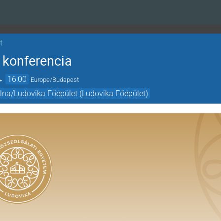
t
konferencia
→
16:00
Europe/Budapest
olna/Ludovika Főépület (Ludovika Főépület)