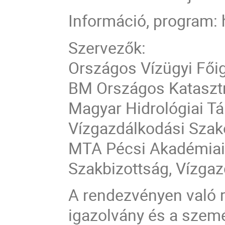
Információ, program: h
Szervezők:
Országos Vízügyi Fői
BM Országos Kataszt
Magyar Hidrológiai T
Vízgazdálkodási Szak
MTA Pécsi Akadémiai 
Szakbizottság, Vízga
A rendezvényen való ré
igazolvány és a szem