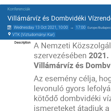
Konferenciák
Villámárvíz és Dombvidéki Vízren
Wednesday 13 Oct 2021, 10:00
→
17:00
Europe/Budapes
VTK (Víztudományi Kar)
A Nemzeti Közszolgál
Description
szervezésében
2021.
Villámárvíz és Dombv
Az esemény célja, hog
levonuló gyors lefoly
kötődő dombvidéki ví
ismereteket átadjuk a