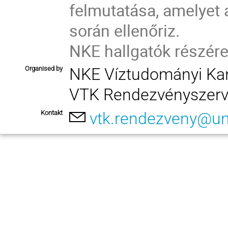
felmutatása, amelyet 
során ellenőriz.
NKE hallgatók részére
Organised by
NKE Víztudományi Ka
VTK Rendezvényszer
Kontakt
vtk.rendezveny@un