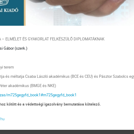
 – ELMÉLET ÉS GYAKORLAT FELKÉSZÜLŐ DIPLOMATÁKNAK
i Gábor (szerk.)
yi terem
tatja és méltatja Csaba László akadémikus (BCE és CEU) és Pásztor Szabolcs e
 Péter akadémikus (BMGE és NKE)
tkozas/m725gegyfd_book1#m725gegyfd_book1
hoz kötött és a védettségi igazolvány bemutatása kötelező.
.hu