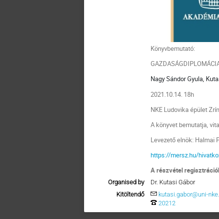
Könyvbemutató:
GAZDASÁGDIPLOMÁCIA
Nagy Sándor Gyula, Kutas
2021.10.14. 18h
NKE Ludovika épület Zrín
A könyvet bemutatja, vi
Levezető elnök: Halmai
https://mersz.hu/hiva
A részvétel regisztráció
Organised by
Dr. Kutasi Gábor
Kitöltendő
kutasi.gabor@uni-nke
20212