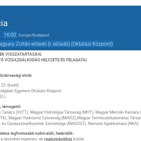
cia
→
16:00
Europe/Budapest
agyary Zoltán előadó (I. előadó) (Oktatási Központ)
EK VISSZATARTÁSÁIG
 VÍZGAZDÁLKODÁS HELYZETE ÉS FELADATAI
öztársasági elnök
23. (kedd)
olgálati Egyetem Oktatási Központ
82.)
, támogatói:
 Tanács (VzTT), Magyar Hidrológiai Társaság (MHT), Magyar Mérnöki Kamara 
VTK), Magyar Víziközmű Szövetség (MAVÍZ),Magyar Természettudományi Társ
k és Gazdaszövetkezetek Szövetsége (MAGOSZ), Nemzeti Agrárkamara (NKA)
latos legfontosabb tudnivalók, határidők:
 a részvétel ingyenes, de
regisztrációhoz
kötött.