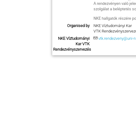
A rendezvényen való jele
szolgálat a beléptetés so
NKE hallgatók részére p
Organised by
NKE Víztudományi Kar
VTK Rendezvényszervez
NKE Víztudományi
vtk.rendezveny@uni-n
Kar VTK
Rendezvényszervezés