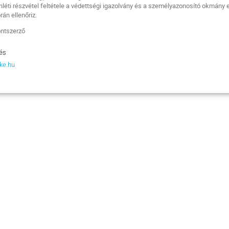
nléti részvétel feltétele a védettségi igazolvány és a személyazonosító okmány 
rán ellenőriz.
ontszerző
és
ke.hu