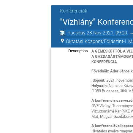
Konferenciák
"Vízhiány" Konferen
Tuesday 23 Nov 2021, 09:00
Oktatási Központ/Földszint-I. M
A GÉMESKÚTTÓL A VIZ
Description
A GAZDASÁGTÁMOGATÓ
KONFERENCIA
Fővédnök:
Áder János k
Időpont:
2021. november 
Helyszín:
Nemzeti Közsz
(1089 Budapest, Üllői út 
A konferencia szervezői
OVF Vízügyi Tudományos
Víztudományi Kar (NKE 
Mo), Magyar Gazdakörö
A konferenciával kapcso
Hivatalos nyelve magyar,