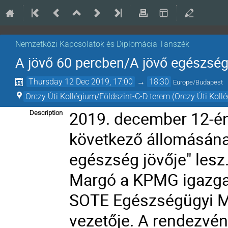
Nemzetközi Kapcsolatok és Diplomácia Tanszék
A jövő 60 percben/A jövő egészség
Thursday 12 Dec 2019, 17:00
→
18:30
Europe/Budapest
Orczy Úti Kollégium/Földszint-C-D terem (Orczy Úti Koll
2019. december 12-én 
Description
következő állomásána
egészség jövője" lesz
Margó a KPMG igazgat
SOTE Egészségügyi M
vezetője. A rendezvén