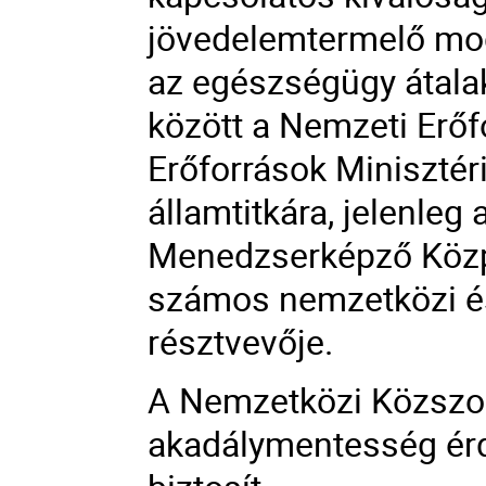
jövedelemtermelő mod
az egészségügy átala
között a Nemzeti Erő
Erőforrások Miniszté
államtitkára, jelenl
Menedzserképző Közpo
számos nemzetközi és 
résztvevője.
A Nemzetközi Közszol
akadálymentesség érd