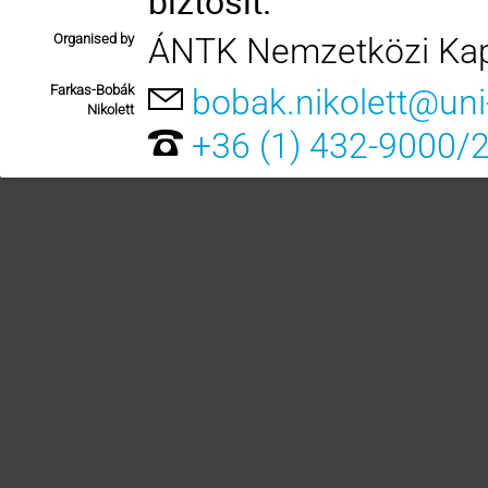
biztosít.
Organised by
ÁNTK Nemzetközi Kap
Farkas-Bobák
bobak.nikolett@uni
Nikolett
+36 (1) 432-9000/