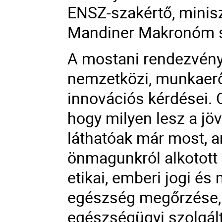
ENSZ-szakértő, miniszt
Mandiner Makronóm s
A mostani rendezvény
nemzetközi, munkaerőp
innovációs kérdései. 
hogy milyen lesz a j
láthatóak már most, a
önmagunkról alkotott 
etikai, emberi jogi és
egészség megőrzése, mi
egészségügyi szolgál