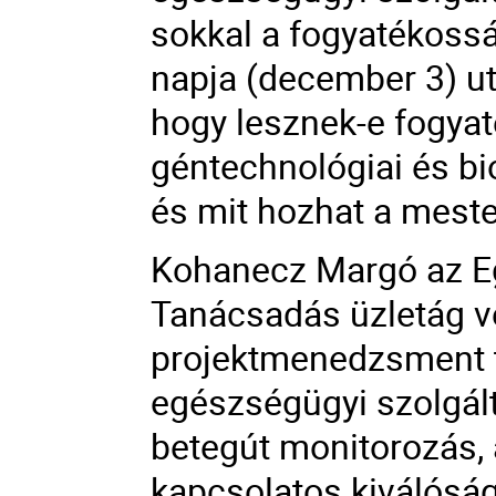
sokkal a fogyatékoss
napja (december 3) után
hogy lesznek-e fogyat
géntechnológiai és bi
és mit hozhat a mester
Kohanecz Margó az E
Tanácsadás üzletág ve
projektmenedzsment t
egészségügyi szolgál
betegút monitorozás, 
kapcsolatos kiválóság