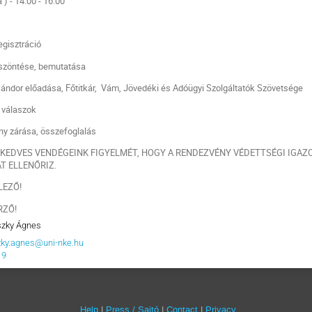
 ) - 14.00 - 16.00
regisztráció
köszöntése, bemutatása
 Sándor előadása, Főtitkár, Vám, Jövedéki és Adóügyi Szolgáltatók Szövetsége
, válaszok
ny zárása, összefoglalás
 KEDVES VENDÉGEINK FIGYELMÉT, HOGY A RENDEZVÉNY VÉDETTSÉGI IGAZ
T ELLENŐRIZ.
LEZŐ!
RZŐ!
szky Ágnes
zky.agnes@uni-nke.hu
19
Help
Press / Sajtó
Contact
Privacy