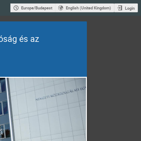
Europe/Budapest
English (United Kingdom)
Login
óság és az