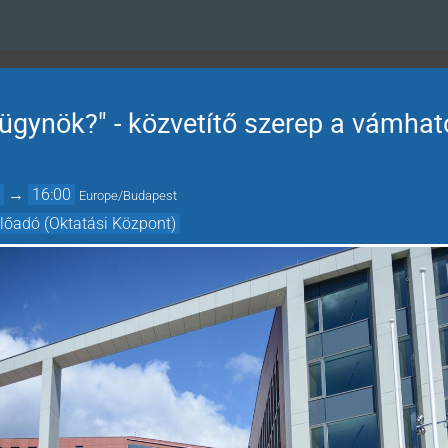
ügynök?" - közvetítő szerep a vámhat
0
→
16:00
Europe/Budapest
előadó (Oktatási Központ)