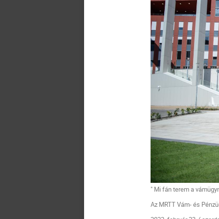
" Mi fán terem a vámügyn
Az MRTT Vám- és Pénzüg