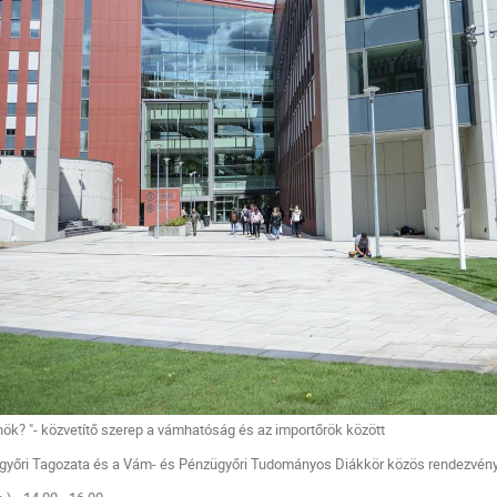
ök? "- közvetítő szerep a vámhatóság és az importőrök között
yőri Tagozata és a Vám- és Pénzügyőri Tudományos Diákkör közös rendezvén