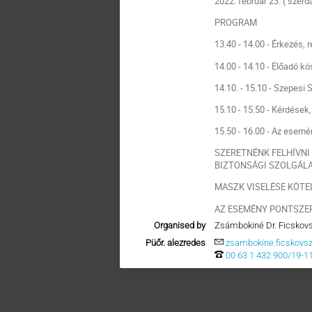
2022. február 23. ( szerda
PROGRAM
13.40 - 14.00 - Érkezés, 
14.00 - 14.10 - Előadó 
14.10. - 15.10 - Szepesi
15.10 - 15.50 - Kérdések
15.50 - 16.00 - Az esemé
SZERETNÉNK FELHÍVNI
BIZTONSÁGI SZOLGÁLA
MASZK VISELÉSE KÖTE
AZ ESEMÉNY PONTSZE
Organised by
Zsámbokiné Dr. Ficskov
Püőr. alezredes
zsambokine.ficskovs
00 63 1 432 900/19-1