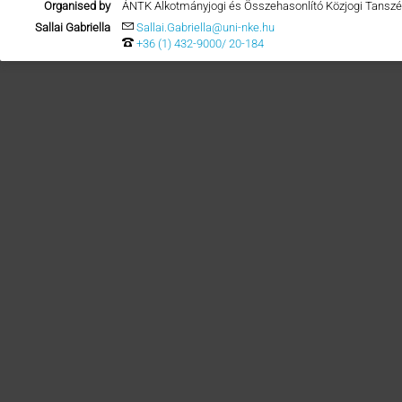
Organised by
ÁNTK Alkotmányjogi és Összehasonlító Közjogi Tansz
Sallai Gabriella
Sallai.Gabriella@uni-nke.hu
+36 (1) 432-9000/ 20-184