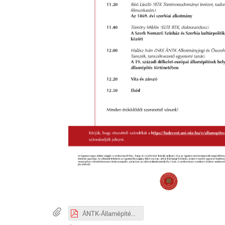
ÁNTK-Államépítés-1918-Európa-meghivo.pdf