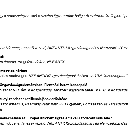
hogy a rendezvényen való részvétel Egyetemünk hallgatói számára "kollégiumi 
temi docens, tanszékvezető, NKE ÁNTK Közgazdaságtani és Nemzetközi Gaz
ntő
mi docens, megbízott dékán, NKE ÁNTK
nemzetközi térben
 Ádám
tanársegéd, NKE ÁNTK Közgazdaságtani és Nemzetközi Gazdaságtani 
 közgazdaságtudományban. Elemzési keret, koncepció.
i tanár, NKE ÁNTK Közpénzügyi Tanszék; egyetemi tanár, BME GTK Közgazdas
zügyi rendszer rezilienciájának erősítése
sszor emeritus, Pázmány Péter Katolikus Egyetem, Bölcsészet- és Társadalo
et
ellékhatása az Európai Unióban: ugrás a fiskális föderalizmus felé?
temi docens, tanszékvezető, NKE ÁNTK Közgazdaságtani és Nemzetközi Gaz