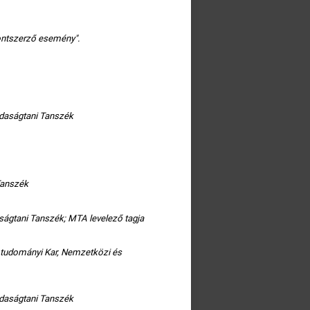
pontszerző esemény".
daságtani Tanszék
Tanszék
ágtani Tanszék; MTA levelező tagja
mtudományi Kar, Nemzetközi és
daságtani Tanszék