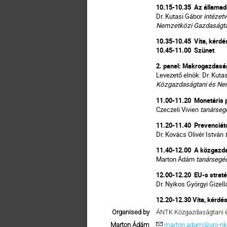
10.15-10.35 Az államad
Dr. Kutasi Gábor
intézet
Nemzetközi Gazdaságta
10.35-10.45 Vita, kérdé
10.45-11.00 Szünet
2. panel: Makrogazdasági
Levezető elnök: Dr. Kuta
Közgazdaságtani és Ne
11.00-11.20 Monetáris p
Czeczeli Vivien
tanárseg
11.20-11.40 Prevenciától
Dr. Kovács Olivér István
11.40-12.00 A közgazdas
Marton Ádám
tanársegé
12.00-12.20 EU-s straté
Dr. Nyikos Györgyi Gizell
12.20-12.30 Vita, kérdé
Organised by
ÁNTK Közgazdaságtani 
Marton Ádám
marton.adam@uni-nk