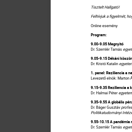
Tisztelt Hallgató!
Felhívjuk a figyelmét, 
Online esemény
Program:
9.00-9.05 Megnyitó
Dr. Szemlér Tamás
egye
9.05-9.15 Dékáni köszö
Dr. Kristó Katalin
egyete
1. panel: Reziliencia a 
Levezető elnök: Marton
9.15-9.35 Reziliencia a
Dr. Halmai Péter
egyetem
9.35-9.55 A globális pén
Dr. Báger Gusztáv
profe
Politikatudományi Intéz
9.55-10.15 A pandémia m
Dr. Szemlér Tamás
egye