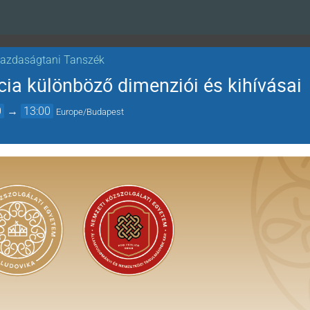
Gazdaságtani Tanszék
cia különböző dimenziói és kihívásai
0
→
13:00
Europe/Budapest