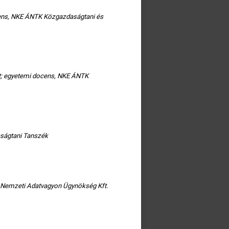
ens, NKE ÁNTK Közgazdaságtani és
t; egyetemi docens, NKE ÁNTK
ságtani Tanszék
 Nemzeti Adatvagyon Ügynökség Kft.