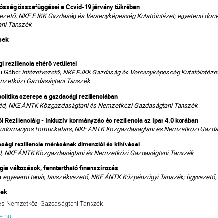
ósság összefüggései a Covid-19 járvány tükrében
vezető, NKE EJKK Gazdaság és Versenyképesség Kutatóintézet;
egyetemi doc
ni Tanszék
sek
 reziliencia eltérő vetületei
si Gábor
intézetvezető, NKE EJKK Gazdaság és Versenyképesség Kutatóintéze
mzetközi Gazdaságtani Tanszék
olitika szerepe a gazdasági rezilienciában
éd, NKE ÁNTK Közgazdaságtani és Nemzetközi Gazdaságtani Tanszék
 Rezilienciáig - Inkluzív kormányzás és reziliencia az Ipar 4.0 korában
tudományos főmunkatárs, NKE ÁNTK Közgazdaságtani és Nemzetközi Gazda
ági reziliencia mérésének dimenziói és kihívásai
d, NKE ÁNTK Közgazdaságtani és Nemzetközi Gazdaságtani Tanszék
gia változások, fenntartható finanszírozás
a
egyetemi tanár, tanszékvezető, NKE ÁNTK Közpénzügyi Tanszék; ügyvezető,
sek
és Nemzetközi Gazdaságtani Tanszék
e.hu