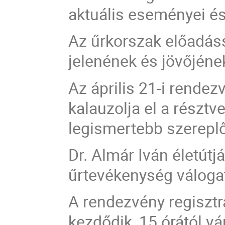
aktuális eseményei é
Az űrkorszak előadáss
jelenének és
jövőjének
Az április 21-i rendez
kalauzolja el a résztv
legismertebb szereplő
Dr. Almár Iván életútj
űrtevékenység
váloga
A rendezvény regiszt
kezdődik, 15 órától v