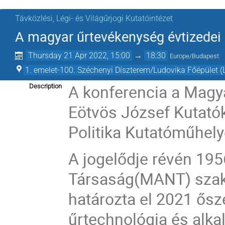
Távközlési, Légi- és Világűrjogi Kutatóintézet
A magyar űrtevékenység évtizedei
Thursday 21 Apr 2022, 15:00
→
18:30
Europe/Budapest
1. emelet-100. Széchenyi Díszterem/Ludovika Főépület (
A konferencia a Magya
Description
Eötvös József Kutatók
Politika Kutatóműhel
A jogelődje révén 195
Társaság
(MANT) szak
határozta el 2021 ősz
űrtechnológia és alka