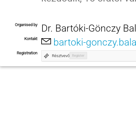
Organised by
Dr. Bartóki-Gönczy Ba
Kontakt
bartoki-gonczy.bal
Registration
Résztvevő
Register