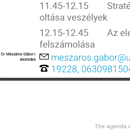
11.45-12.15 Stratégi
oltása veszélyek
12.15-12.45 Az elek
felszámolása
Dr. Mészáros Gábor r.
meszaros.gabor@u
alezredes
19228, 063098150
The agenda o