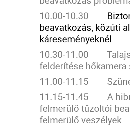
beavatkozás probléma
10.00-10.30
Bizto
beavatkozás, közúti a
káreseményeknél
10.30-11.00 Talajszi
felderítése hőkame
11.00-11.15 Szün
11.15-11.45 A hibri
felmerülő tűzoltói be
felmerülő veszélyek