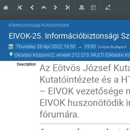
Kiberbiztonsági Kutatóintézet
EIVOK-25. Információbiztonsági 
Thursday 28 Apr 2022, 16:50
→
19:50
Europe/Budapest
Oktatási Központ/2. emelet-212-213. MULTI (Oktatási K
Az Eötvös József Kut
Description
Kutatóintézete és a
HT
– EIVOK vezetősége n
EIVOK huszonötödik in
fórumára.