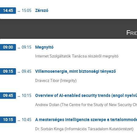
Zárszó
14:45
→
15:05
Fri
Megnyitó
09:00
→
09:15
Internet Szolgáltatók Tanácsa részéről megnyitó
Villamosenergia, mint biztonsági tényező
09:15
→
09:45
Dravecz Tibor (Integrity)
Overview of AI-enabled security trends (angol nyelv
09:45
→
10:15
Andrew Dolan (The Centre for the Study of New Security C
A mesterséges intelligencia szerepe a tartalommod
10:15
→
10:45
Dr. Sorbán Kinga (Információs Társadalom Kutatóintézet)