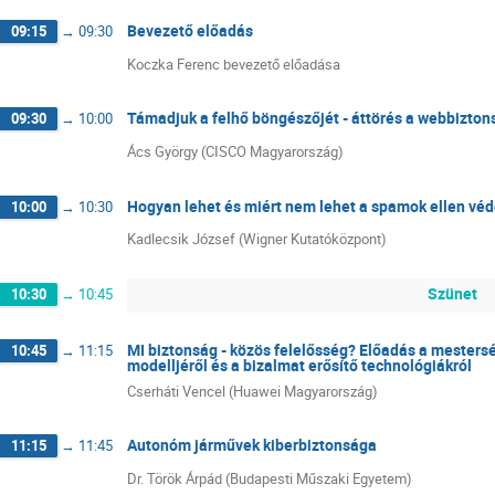
Bevezető előadás
09:15
→
09:30
Koczka Ferenc bevezető előadása
Támadjuk a felhő böngészőjét - áttörés a webbizto
09:30
→
10:00
Ács György (CISCO Magyarország)
Hogyan lehet és miért nem lehet a spamok ellen véd
10:00
→
10:30
Kadlecsik József (Wigner Kutatóközpont)
Szünet
10:30
→
10:45
MI biztonság - közös felelősség? Előadás a mestersé
10:45
→
11:15
modelljéről és a bizalmat erősítő technológiákról
Cserháti Vencel (Huawei Magyarország)
Autonóm járművek kiberbiztonsága
11:15
→
11:45
Dr. Török Árpád (Budapesti Műszaki Egyetem)