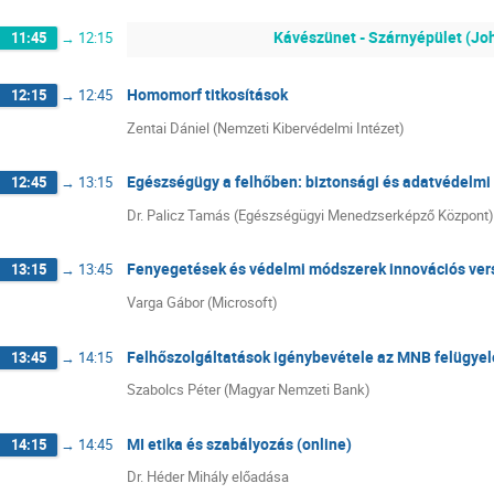
Kávészünet - Szárnyépület (Jo
11:45
→
12:15
Homomorf titkosítások
12:15
→
12:45
Zentai Dániel (Nemzeti Kibervédelmi Intézet)
Egészségügy a felhőben: biztonsági és adatvédelmi
12:45
→
13:15
Dr. Palicz Tamás (Egészségügyi Menedzserképző Központ)
Fenyegetések és védelmi módszerek innovációs ve
13:15
→
13:45
Varga Gábor (Microsoft)
Felhőszolgáltatások igénybevétele az MNB felügyel
13:45
→
14:15
Szabolcs Péter (Magyar Nemzeti Bank)
MI etika és szabályozás (online)
14:15
→
14:45
Dr. Héder Mihály előadása