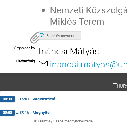
Nemzeti Közszolgál
Miklós Terem
Felhő és mesterséges intelligencia biztonsági nap v3.png
Organised by
Ináncsi Mátyás
Elérhetőség
inancsi.matyas@un
Thur
Regisztráció
08:30
→
09:00
Megnyitó
09:00
→
09:15
Dr. Krasznay Csaba megnyitóbeszéde