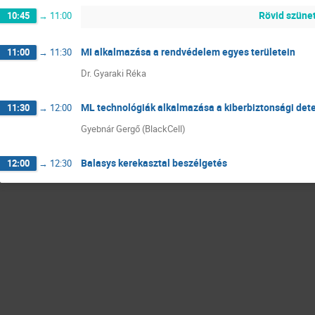
Rövid szüne
10:45
→
11:00
MI alkalmazása a rendvédelem egyes területein
11:00
→
11:30
Dr. Gyaraki Réka
ML technológiák alkalmazása a kiberbiztonsági de
11:30
→
12:00
Gyebnár Gergő (BlackCell)
Balasys kerekasztal beszélgetés
12:00
→
12:30