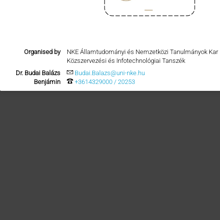
Organised by
NKE Államtudományi és Nemzetközi Tanulmányok Kar
Közszervezési és Infotechnológiai Tanszék
Dr. Budai Balázs
Budai.Balazs@uni-nke.hu
Benjámin
+3614329000 / 20253