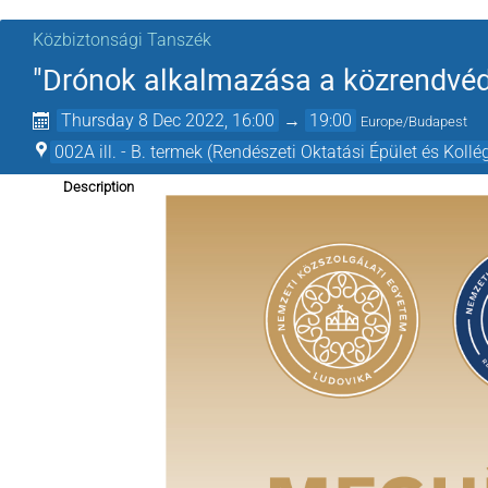
Közbiztonsági Tanszék
"Drónok alkalmazása a közrendvé
Thursday 8 Dec 2022, 16:00
→
19:00
Europe/Budapest
002A ill. - B. termek (Rendészeti Oktatási Épület és Koll
Description