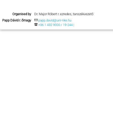
Organised by
Dr. Major Róbert r. ezredes, tanszékvezető
Papp Dávid r. őrnagy
papp.david@uni-nke.hu
+36 1 432 9000 / 19-244 |