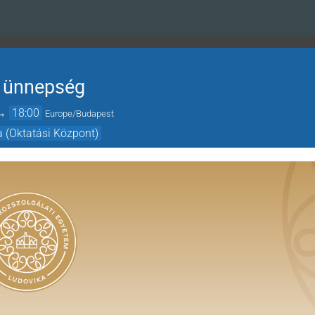
i ünnepség
→
18:00
Europe/Budapest
a (Oktatási Központ)