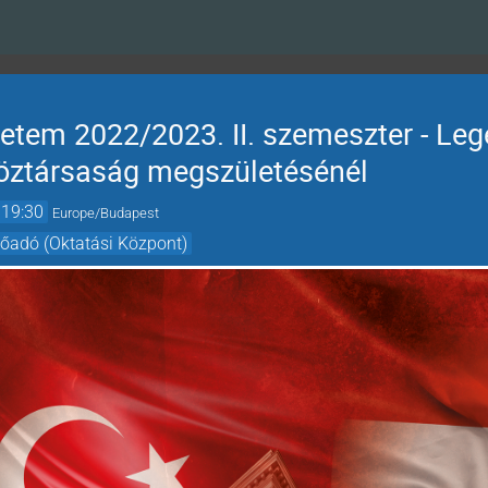
tem 2022/2023. II. szemeszter - Leg
öztársaság megszületésénél
19:30
Europe/Budapest
előadó (Oktatási Központ)