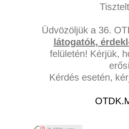
Tisztel
Üdvözöljük a 36. O
látogatók, érdek
felületén! Kérjük, h
erős
Kérdés esetén, kér
OTDK.