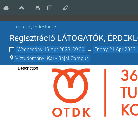
Látogatók, érdeklődők
Regisztráció LÁTOGATÓK, ÉRDEKL
Wednesday 19 Apr 2023, 09:00
→
Friday 21 Apr 2023,
Víztudományi Kar - Bajai Campus
Description