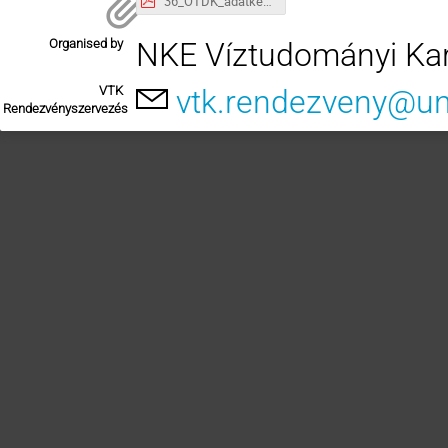
36_OTDK_adatkez_taj_műszaki_VTK_55_230329.pdf
Organised by
NKE Víztudományi Ka
VTK
vtk.rendezveny@un
Rendezvényszervezés