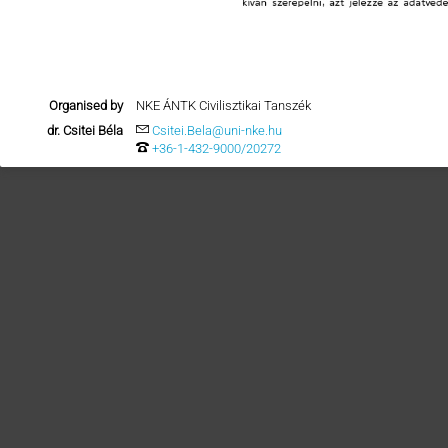
Organised by
NKE ÁNTK Civilisztikai Tanszék
dr. Csitei Béla
Csitei.Bela@uni-nke.hu
+36-1-432-9000/20272