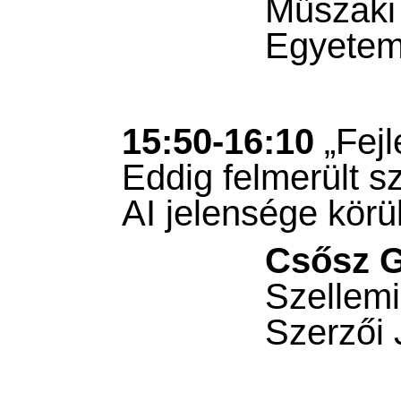
Műszaki
Egyete
15:50-16:10
„Fejl
Eddig felmerült s
AI jelensége körül
Csősz G
Szellemi
Szerzői 