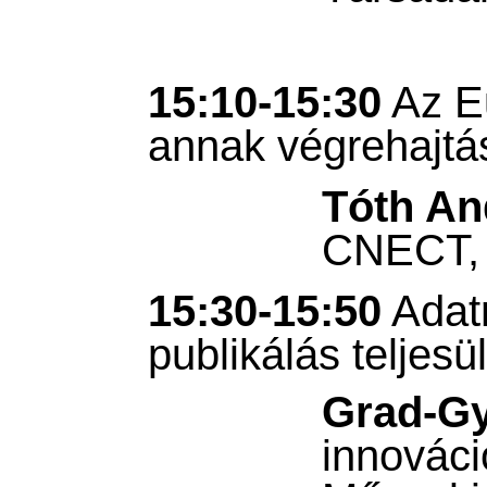
15:10-15:30
Az Eu
annak végrehajtá
Tóth An
CNECT, D
15:30-15:50
Adatr
publikálás teljes
Grad-G
innováci