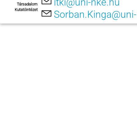
itki@uni-nke.hu
Társadalom
Kutatóintézet
Sorban.Kinga@uni-