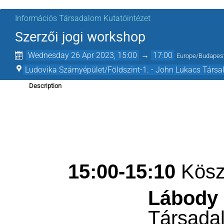
Információs Társadalom Kutatóintézet
Szerzői jogi workshop
Wednesday 26 Apr 2023, 15:00
→
17:00
Europe/Budapes
Ludovika Szárnyépület/Földszint-1. - John Lukacs Társa
Description
15:00-15:10
Kösz
Lábody 
Társadal