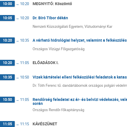
MEGNYITÓ: Köszöntő
10:00
→
10:20
Dr. Bíró Tibor dékán
10:05
→
10:20
Nemzeti Közszolgálati Egyetem, Víztudományi Kar
A várható hidrológiai helyzet, valamint a felkészül
10:20
→
10:35
Országos Vízügyi Főigazgatóság
ELŐADÁSOK I.
10:20
→
11:05
Vizek kártételei elleni felkészülési feladatok a ka
10:35
→
10:50
Dr. Tóth Ferenc tű. dandártábornok országos polgári védelm
Rendőrség feladatai az ár- és belvízi védekezés, va
10:50
→
11:05
során
Országos Rendőr-főkapitányság
KÁVÉSZÜNET
11:05
→
11:15