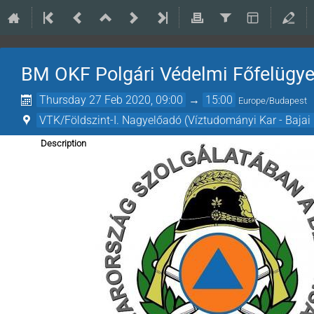
BM OKF Polgári Védelmi Főfelügye
Thursday 27 Feb 2020, 09:00
→
15:00
Europe/Budapest
VTK/Földszint-I. Nagyelőadó (Víztudományi Kar - Baja
Description