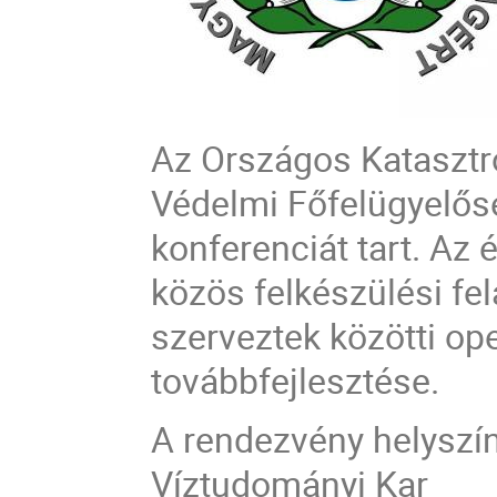
Az Országos Katasztr
Védelmi Főfelügyelős
konferenciát
tart. Az é
közös felkészülési fe
szerveztek közötti op
továbbfejlesztése.
A rendezvény helyszí
Víztudományi Kar