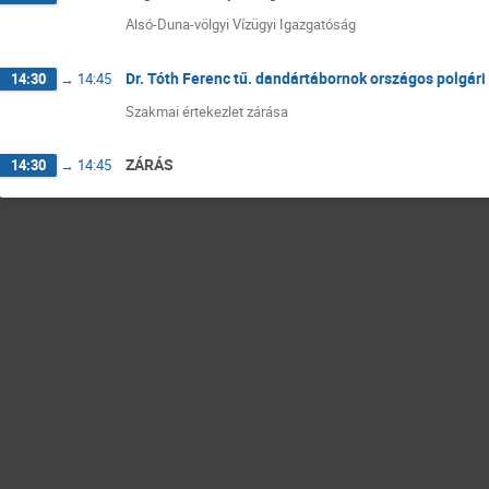
Alsó-Duna-völgyi Vízügyi Igazgatóság
Dr. Tóth Ferenc tű. dandártábornok országos polgári
14:30
→
14:45
Szakmai értekezlet zárása
ZÁRÁS
14:30
→
14:45