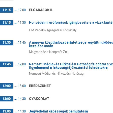
ELŐADÁSOK II.
11:15
→
12:00
Honvédelmi erőforrások igénybevétele a vizek kárté
11:15
→
11:30
HM Védelmi Igazgatási Főosztály
A magyar közúthálózat érintettsége, együttműködési
11:30
→
11:45
kezelése során
Magyar Közút Nonprofit Zrt.
Nemzeti Média- és Hírközlési Hatóság feladatai a vi
11:45
→
12:00
figyelemmel a lakosságtájékoztatási feladatokra
Nemzeti Média- és Hírközlési Hatóság
EBÉDSZÜNET
12:00
→
13:00
GYAKORLAT
13:00
→
14:30
Jégvédelmi képességek bemutatása
13:00
→
14:30