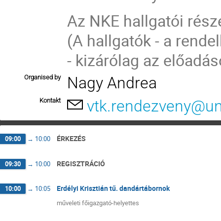
Az NKE hallgatói rés
(A hallgatók - a rend
- kizárólag az előadá
Organised by
Nagy Andrea
Kontakt
vtk.rendezveny@un
ÉRKEZÉS
09:00
→
10:00
REGISZTRÁCIÓ
09:30
→
10:00
Erdélyi Krisztián tű. dandártábornok
10:00
→
10:05
műveleti főigazgató-helyettes