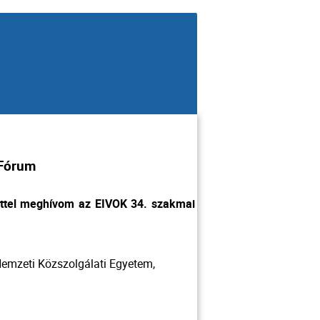
 Fórum
ettel meghívom az EIVOK 34. szakmai
 Nemzeti Közszolgálati Egyetem,