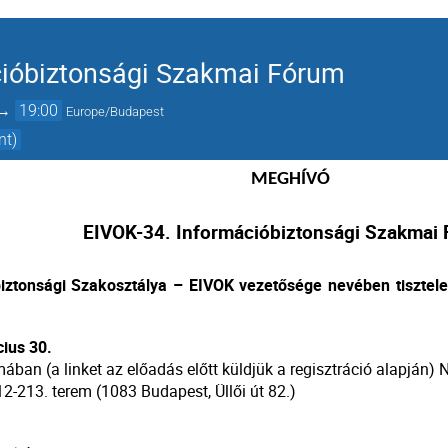
cióbiztonsági Szakmai Fórum
→
19:00
Europe/Budapest
nt)
MEGHÍVÓ
EIVOK-34. Információbiztonsági Szakmai
iztonsági Szakosztálya – EIVOK vezetősége nevében tisztel
cius 30.
mában (a linket az előadás előtt küldjük a regisztráció alapján)
2-213. terem (1083 Budapest, Üllői út 82.)