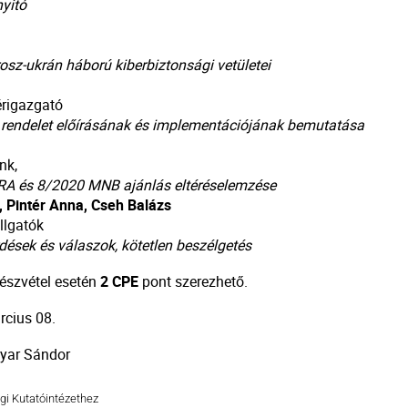
yitó
osz-ukrán háború kiberbiztonsági vetületei
érigazgató
rendelet előírásának és implementációjának bemutatása
nk,
A és 8/2020 MNB ajánlás eltéréselemzése
, Pintér Anna, Cseh Balázs
llgatók
dések és válaszok, kötetlen beszélgetés
észvétel esetén
2 CPE
pont szerezhető.
rcius 08.
agyar Sándor
i Kutatóintézethez