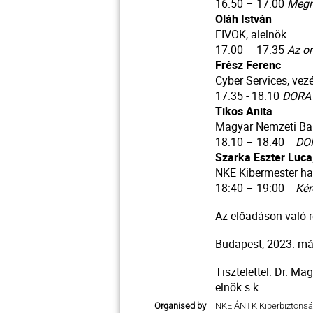
16.50 – 17.00
Megn
Oláh István
EIVOK, alelnök
17.00 – 17.35
Az or
Frész Ferenc
Cyber Services, vez
17.35 - 18.10
DORA 
Tikos Anita
Magyar Nemzeti Ba
18:10 – 18:40
DOR
Szarka Eszter Luca
NKE Kibermester ha
18:40 – 19:00
Kér
Az előadáson való r
Budapest, 2023. má
Tisztelettel: Dr. M
elnök s.k.
Organised by
NKE ÁNTK Kiberbiztonság