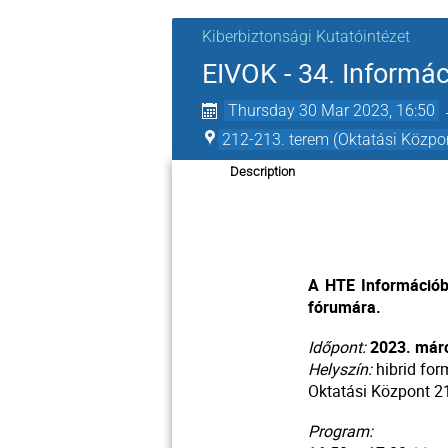
Kiberbiztonsági Kutatóintézet
EIVOK - 34. Informá
Thursday 30 Mar 2023, 16:50
212-213. terem (Oktatási Közpo
Description
A HTE Információb
fórumára.
Időpont:
202
3
. már
Helyszín:
hibrid for
Oktatási Központ 21
Program: