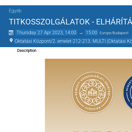
Egyéb
TITKOSSZOLGÁLATOK - ELHÁRÍT
Thursday 27 Apr 2023, 14:00
→
15:00
Europe/Budapest
Oktatási Központ/2. emelet-212-213. MULTI (Oktatási K
Description