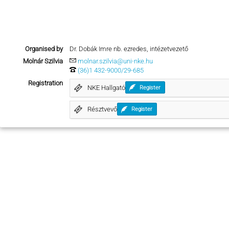
Organised by
Dr. Dobák Imre nb. ezredes, intézetvezető
Molnár Szilvia
molnar.szilvia@uni-nke.hu
(36)1 432-9000/29-685
Registration
NKE Hallgató
Register
Résztvevő
Register