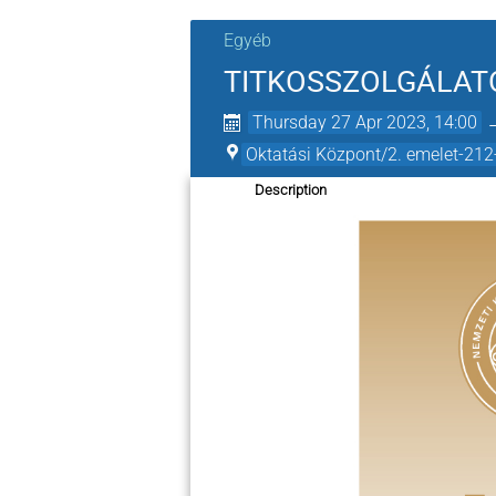
Egyéb
TITKOSSZOLGÁLATO
Thursday 27 Apr 2023, 14:00
Oktatási Központ/2. emelet-212
Description