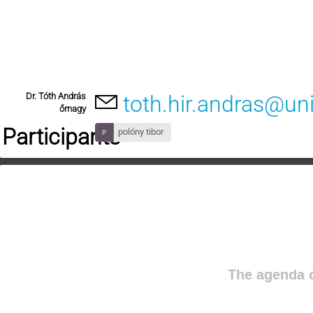
Dr. Tóth András
toth.hir.andras@un
őrnagy
Participants
polóny tibor
The agenda o