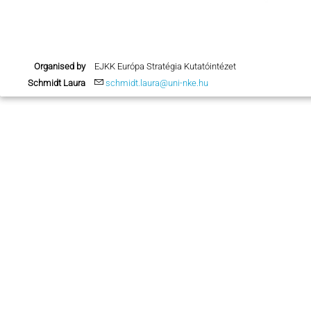
Organised by
EJKK Európa Stratégia Kutatóintézet
Schmidt Laura
schmidt.laura@uni-nke.hu