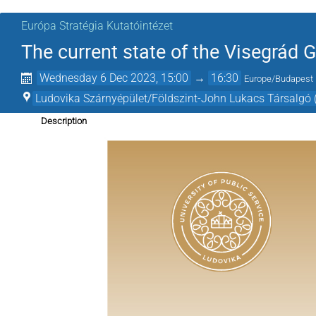
Európa Stratégia Kutatóintézet
The current state of the Visegrád
Wednesday 6 Dec 2023, 15:00
→
16:30
Europe/Budapest
Ludovika Szárnyépület/Földszint-John Lukacs Társalgó 
Description