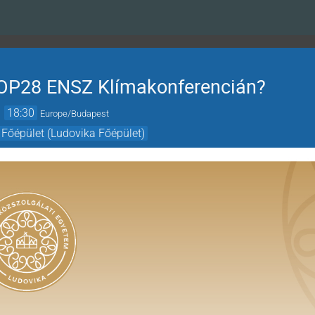
 COP28 ENSZ Klímakonferencián?
→
18:30
Europe/Budapest
 Főépület (Ludovika Főépület)