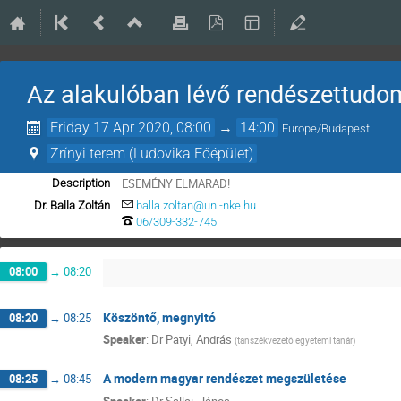
Az alakulóban lévő rendészettudo
Friday 17 Apr 2020, 08:00
→
14:00
Europe/Budapest
Zrínyi terem (Ludovika Főépület)
ESEMÉNY ELMARAD!
Description
Dr. Balla Zoltán
balla.zoltan@uni-nke.hu
06/309-332-745
08:00
→
08:20
Köszöntő, megnyitó
08:20
→
08:25
Speaker
:
Dr
Patyi, András
(
tanszékvezető egyetemi tanár
)
A modern magyar rendészet megszületése
08:25
→
08:45
Speaker
:
Dr
Sallai, János