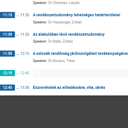
Speaker
:
Dr
Christian, László
A rendészettudomány lehetséges határterületei
11:15
→
11:35
Speaker
:
Dr
Hautzinger, Zoltán
Az alakulóban lévő rendészettudomány
11:35
→
11:55
Speaker
:
Dr
Balla, Zoltán
A szlovák rendőrség járőrszolgálati tevékenységéne
11:55
→
12:15
Speaker
:
Dr
Kovacs, Tibor
12:15
→
12:45
Észrevételek az előadásokra, vita, zárás
12:45
→
13:30