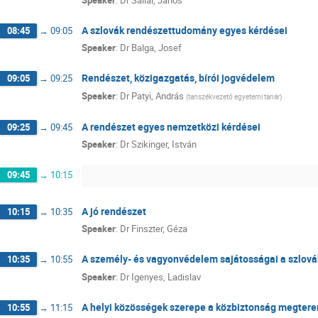
A szlovák rendészettudomány egyes kérdései
08:45
→
09:05
Speaker
:
Dr
Balga, Josef
Rendészet, közigazgatás, bírói jogvédelem
09:05
→
09:25
Speaker
:
Dr
Patyi, András
(
tanszékvezető egyetemi tanár
)
A rendészet egyes nemzetközi kérdései
09:25
→
09:45
Speaker
:
Dr
Szikinger, István
09:45
→
10:15
A jó rendészet
10:15
→
10:35
Speaker
:
Dr
Finszter, Géza
A személy- és vagyonvédelem sajátosságai a szlov
10:35
→
10:55
Speaker
:
Dr
Igenyes, Ladislav
A helyi közösségek szerepe a közbiztonság megter
10:55
→
11:15