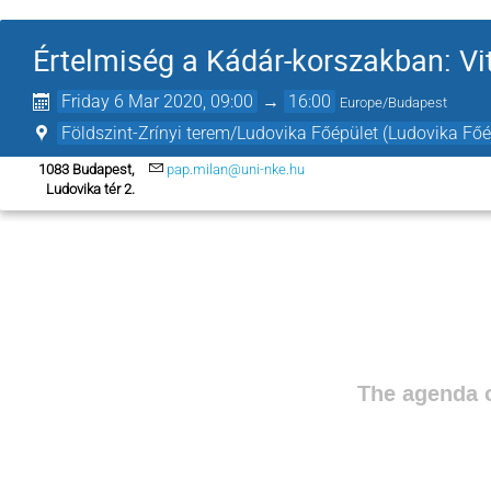
Értelmiség a Kádár-korszakban: Vi
Friday 6 Mar 2020, 09:00
→
16:00
Europe/Budapest
Földszint-Zrínyi terem/Ludovika Főépület (Ludovika Főé
1083 Budapest,
pap.milan@uni-nke.hu
Ludovika tér 2.
The agenda o