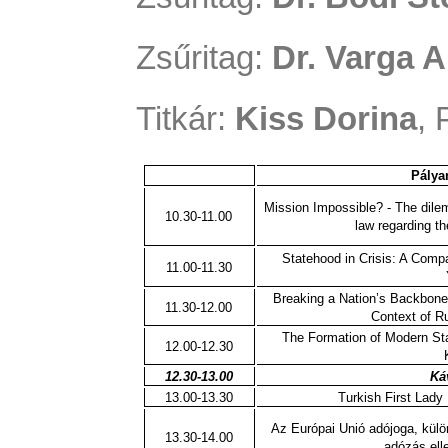
Zsűritag:
Dr. Varga 
Titkár:
Kiss Dorina
, 
Pálya
Mission Impossible? - The dilem
10.30-11.00
law regarding t
Statehood in Crisis: A Comp
11.00-11.30
Breaking a Nation’s Backbone
11.30-12.00
Context of R
The Formation of Modern Sta
12.00-12.30
12.30-13.00
Ká
13.00-13.30
Turkish First Lady
Az Európai Unió adójoga, külö
13.30-14.00
adózás ell