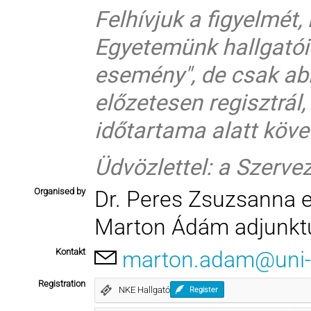
Felhívjuk a figyelmét
Egyetemünk hallgatói
esemény", de csak ab
előzetesen regisztrál,
időtartama alatt köve
Üdvözlettel: a Szerve
Organised by
Dr. Peres Zsuzsanna 
Marton Ádám adjunktu
Kontakt
marton.adam@uni-
Registration
NKE Hallgató
Register