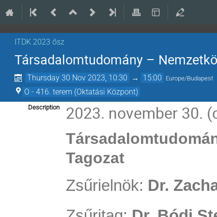
ITDK 2023 ősz
Társadalomtudomány – Nemzetközi
Thursday 30 Nov 2023, 10:30
→
15:00
Europe/Budapest
O - 416. terem (Oktatási Központ)
2023. november 30. (
Description
Társadalomtudomány
Tagozat
Zsűrielnök:
Dr. Zacha
Zsűritag:
Dr. Bódi St