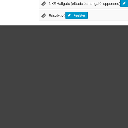
NKE Hallgató (előadó és hallgatói opponens)
Résztvevő
Register