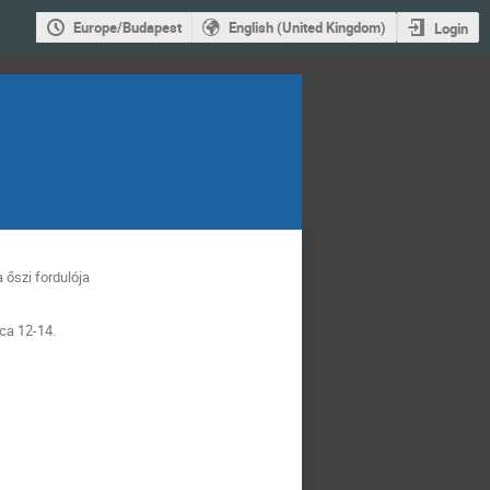
Europe/Budapest
English (United Kingdom)
Login
 őszi fordulója
ca 12-14.