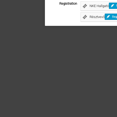
Registration
NKE Hallgató
Résztvevő
Reg