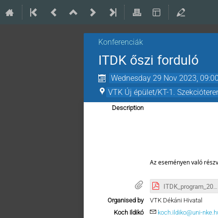
Konferenciák
ITDK őszi forduló
Wednesday 29 Nov 2023, 09:0
VTK Új épület/KT-1. Szekcióter
Description
Az eseményen való részv
ITDK_program_20231129.pdf
Organised by
VTK Dékáni Hivatal
Koch Ildikó
koch.ildiko@uni-nke.h