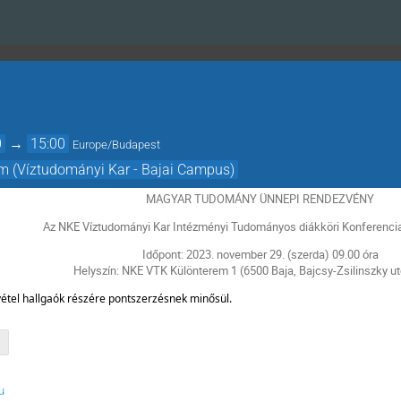
0
→
15:00
Europe/Budapest
em (Víztudományi Kar - Bajai Campus)
MAGYAR TUDOMÁNY ÜNNEPI RENDEZVÉNY
Az NKE Víztudományi Kar Intézményi Tudományos diákköri Konferencia
Időpont: 2023. november 29. (szerda) 09.00 óra
Helyszín: NKE VTK Különterem 1 (6500 Baja, Bajcsy-Zsilinszky ut
étel hallgaók részére pontszerzésnek minősül.
u