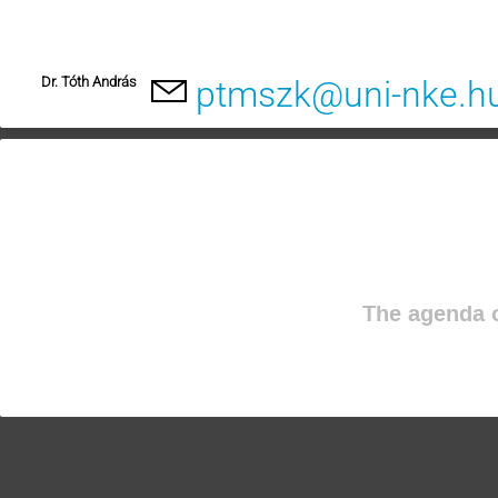
Dr. Tóth András
ptmszk@uni-nke.h
The agenda o