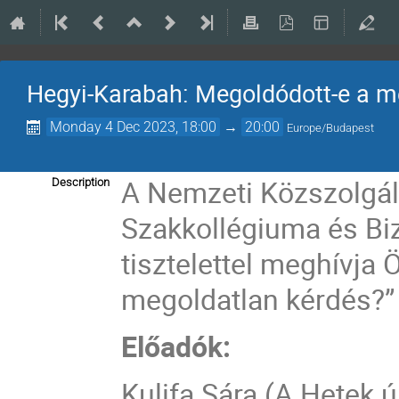
Hegyi-Karabah: Megoldódott-e a m
Monday 4 Dec 2023, 18:00
→
20:00
Europe/Budapest
A Nemzeti Közszolgál
Description
Szakkollégiuma és Bi
tisztelettel meghívja
megoldatlan kérdés?”
Előadók:
Kulifa Sára (A Hetek ú