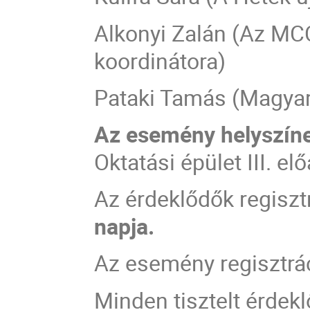
Alkonyi Zalán (Az M
koordinátora)
Pataki Tamás (Magyar 
Az esemény helyszín
Oktatási épület III. el
Az érdeklődők regiszt
napja.
Az esemény regisztrác
Minden tisztelt érdekl