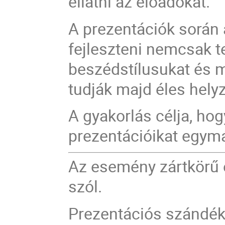
ellátni az előadókat.
A prezentációk során 
fejleszteni nemcsak 
beszédstílusukat és 
tudják majd éles hely
A gyakorlás célja, ho
prezentációikat egym
Az esemény zártkörű 
szól.
Prezentációs szándék