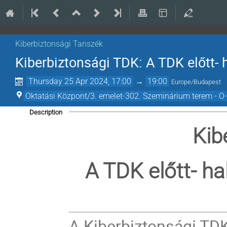
Kiberbiztonsági Tanszék
Kiberbiztonsági TDK: A TDK előtt- 
Thursday 25 Apr 2024, 17:00
→
19:00
Europe/Budapest
Oktatási Központ/3. emelet-302. Szeminárium terem - O
Description
Kib
A TDK előtt- ha
A Kiberbiztonsági TD