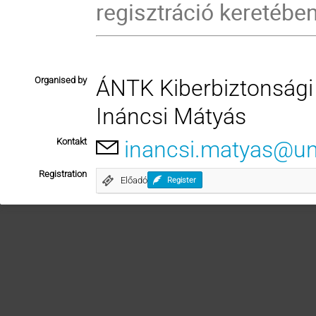
regisztráció keretében
Organised by
ÁNTK Kiberbiztonsági
Ináncsi Mátyás
Kontakt
inancsi.matyas@un
Registration
Előadó
Register