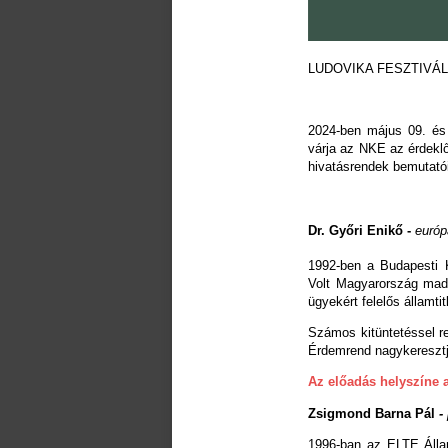
LUDOVIKA FESZTIVÁL 
2024-ben május 09. és 
várja az NKE az érdekl
hivatásrendek bemutatói
Dr. Győri Enikő -
európ
1992-ben a Budapesti 
Volt Magyarország madr
ügyekért felelős államti
Számos kitüntetéssel re
Érdemrend nagykeresztj
Az előadás helyszíne a
Zsigmond Barna Pál
-
1996-ban az ELTE Állam