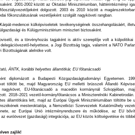
saként. 2001-2002 között az Oktatási Minisztériumban, háttérintézményi ig
főosztályvezetőjeként dolgozott. 2003 és 2010 között a magánszektorban 
dai főkonzulátusának vezetőjeként szolgált nagyköveti rangban.
Kárpát-medencei külképviseletek tevékenységének összehangolásáért, illet
Külgazdasági és Külügyminisztérium miniszteri biztosaként.
pviselő, és a törvényhozás tagjaként is aktív szereplője volt a külpolitik
elegációvezető-helyettese, a Jogi Bizottság tagja, valamint a NATO Parla
 Bizottságának alelnöke volt.
ató, ÁNTK, korábbi helyettes államtitkár, EU főtanácsadó
ént diplomázott a Budapesti Közgazdaságtudományi Egyetemen. 1999
ket töltött be, majd Magyarország EU melletti brüsszeli Állandó Képvise
 nagykövet, EU-főtanácsadó a macedón kormánynál Szkopjéban, majd a
ott. 2018–2021 vezető-kormányfőtanácsos a Miniszterelnöki Kabinetirodán.
yettes államtitkára lett, majd az Európai Ügyek Minisztériumában töltötte 
székének mesteroktatója, a Nemzetközi Szervezetek Kutatóműhely vezetője.
rténete, az Európai Unió intézményrendszere és működése, az EU bővít
 az euróövezet (gazdasági) integrációja, az EU közös költségvetése és több
lven zajlik!