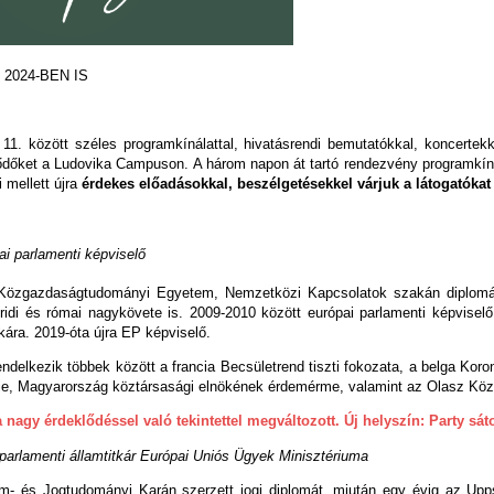
2024-BEN IS
11. között széles programkínálattal, hivatásrendi bemutatókkal, koncerte
ődőket a Ludovika Campuson. A három napon át tartó rendezvény programkín
 mellett újra
érdekes előadásokkal, beszélgetésekkel várjuk a látogatókat
ai parlamenti képviselő
Közgazdaságtudományi Egyetem, Nemzetközi Kapcsolatok szakán diplomázi
idi és római nagykövete is. 2009-2010 között európai parlamenti képvisel
tkára. 2019-óta újra EP képviselő.
ndelkezik többek között a francia Becsületrend tiszti fokozata, a belga Koro
e, Magyarország köztársasági elnökének érdemérme, valamint az Olasz Köz
 nagy érdeklődéssel való tekintettel megváltozott. Új helyszín: Party sát
parlamenti államtitkár Európai Uniós Ügyek Minisztériuma
- és Jogtudományi Karán szerzett jogi diplomát, miután egy évig az Upps