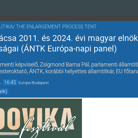
LITIKA/ THE ENLARGEMENT PROCESS TENT
ácsa 2011. és 2024. évi magyar elnök
lságai (ÁNTK Európa-napi panel)
amenti képviselő
,
Zsigmond Barna Pál, parlamenti államtit
esteroktató, ÁNTK, korábbi helyettes államtitkár, EU főta
→
16:45
Europe/Budapest
ark)