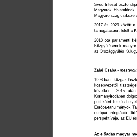
Svéd Intézet ösztöndíja
Magyarok Hivatalának 
Magyarország csíkszere
2017 és 2023 között a 
támogatásáért felelt a 
2018 óta parlamenti ké
Közgyűlésének magyar d
az Országgyűlés Külügyi
Zalai Csaba
-
mesterokt
1998-ban közgazdászk
középvezetői tisztsége
követként. 2015 után
Kormányirodában dolgoz
politikáért felelős hel
Európa-tanulmányok Tan
európai integráció tö
perspektívája, az EU és
Az előadás magyar nye