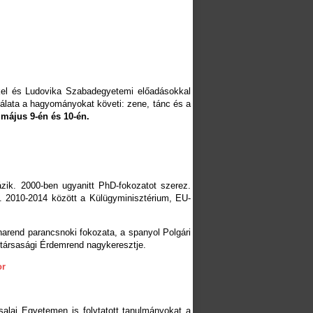
kkel és Ludovika Szabadegyetemi előadásokkal
álata a hagyományokat követi: zene, tánc és a
 május 9-én és 10-én.
k. 2000-ben ugyanitt PhD-fokozatot szerez.
ő. 2010-2014 között a Külügyminisztérium, EU-
narend parancsnoki fokozata, a spanyol Polgári
társasági Érdemrend nagykeresztje.
or
alai Egyetemen is folytatott tanulmányokat a