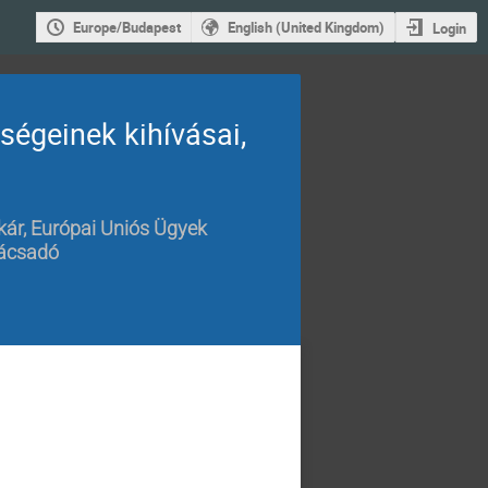
Europe/Budapest
English (United Kingdom)
Login
ségeinek kihívásai,
kár, Európai Uniós Ügyek
nácsadó