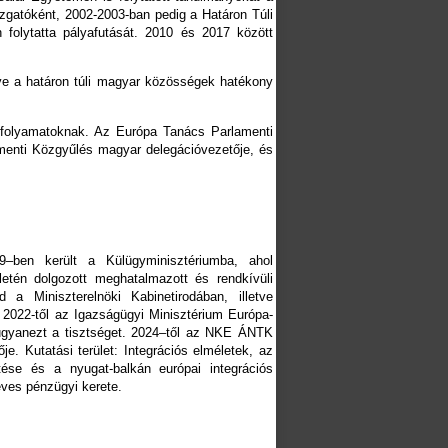
azgatóként, 2002-2003-ban pedig a Határon Túli
folytatta pályafutását. 2010 és 2017 között
ve a határon túli magyar közösségek hatékony
ai folyamatoknak. Az Európa Tanács Parlamenti
menti Közgyűlés magyar delegációvezetője, és
–ben került a Külügyminisztériumba, ahol
letén dolgozott meghatalmazott és rendkívüli
 Miniszterelnöki Kabinetirodában, illetve
 2022-től az Igazságügyi Minisztérium Európa-
be ugyanezt a tisztséget. 2024–től az NKE ÁNTK
 Kutatási terület: Integrációs elméletek, az
ése és a nyugat-balkán európai integrációs
éves pénzügyi kerete.