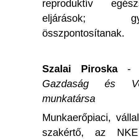
reproduktív egész
eljárások; gye
összpontosítanak.
Szalai Piroska
- m
Gazdaság és Vers
munkatársa
Munkaerőpiaci, vállal
szakértő, az NK