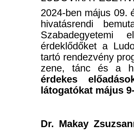
2024-ben május 09. és
hivatásrendi bemut
Szabadegyetemi 
érdeklődőket a Lud
tartó rendezvény pro
zene, tánc és a hi
érdekes előadások
látogatókat május 9
Dr. Makay Zsuzsan