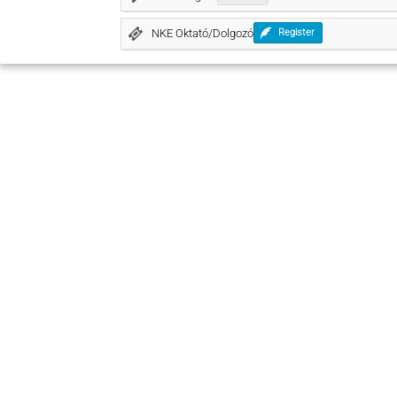
NKE Oktató/Dolgozó
Register