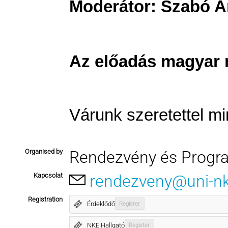
Moderátor: Szabó A
Az előadás magyar n
Várunk szeretettel mi
Organised by
Rendezvény és Progr
Kapcsolat
rendezveny@uni-n
Registration
Érdeklődő
Register
NKE Hallgató
Register