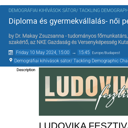
DEMOGRÁFIAI KIHÍVÁSOK SÁTOR/ TACKLING DEMOGRAPH
Diploma és gyermekvállalás- női p
by
Dr. Makay Zsuzsanna - tudományos főmunkatárs,
szakértő, az NKE Gazdaság és Versenyképesség Kut
Friday 10 May 2024, 15:00
→
15:45
Europe/Budapest
Demográfiai kihívások sátor/ Tackling Demographic Chal
Description
LUDOVIKA FESZTIVÁ