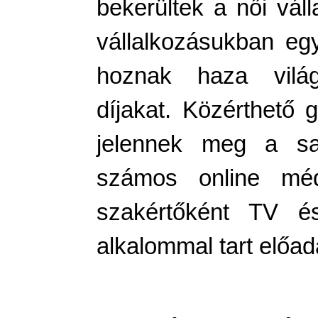
bekerültek a női váll
vállalkozásukban együ
hoznak haza világv
díjakat. Közérthető 
jelennek meg a saj
számos online méd
szakértőként TV és
alkalommal tart előa