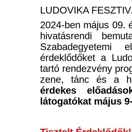
LUDOVIKA FESZTIVÁ
2024-ben május 09. és
hivatásrendi bemut
Szabadegyetemi 
érdeklődőket a Lud
tartó rendezvény pro
zene, tánc és a hi
érdekes előadások
látogatókat május 9