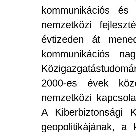
kommunikációs és üz
nemzetközi fejleszt
évtizeden át mened
kommunikációs nagy
Közigazgatástudomán
2000-es évek köze
nemzetközi kapcsola
A Kiberbiztonsági K
geopolitikájának, a