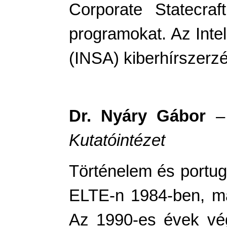
Corporate Statecr
programokat. Az Intel
(INSA) kiberh
í
rszerz
Dr. Nyáry Gábor
Kutatóintézet
Történelem és portugá
ELTE-n 1984-ben, ma
Az 1990-es évek vé