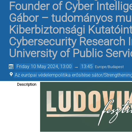
Founder of Cyber Intellig
Gábor – tudományos mu
Kiberbiztonsági Kutatóin
Cybersecurity Research In
University of Public Serv
Friday 10 May 2024, 13:00
→
13:45
Europe/Budapest
Az európai védelempolitika erősítése sátor/Strengthening
Description