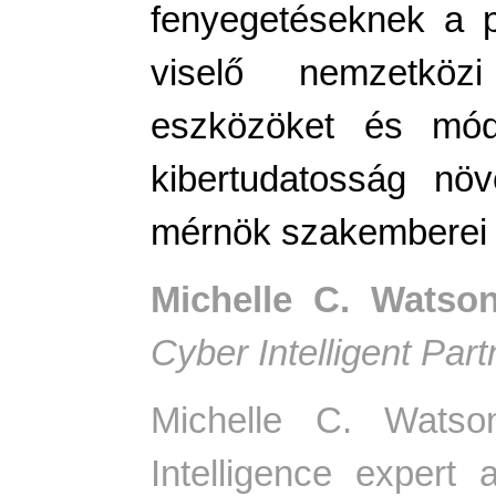
fenyegetéseknek a p
viselő nemzetközi
eszközöket és móds
kibertudatosság nö
mérnök szakemberei
Michelle C. Watso
Cyber Intelligent Par
Michelle C. Watso
Intelligence expert 