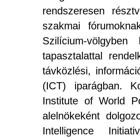
rendszeresen részt
szakmai fórumoknak
Szilícium-völgyben
tapasztalattal rende
távközlési, informáci
(ICT) iparágban. 
Institute of World Po
alelnökeként dolgoz
Intelligence Initia