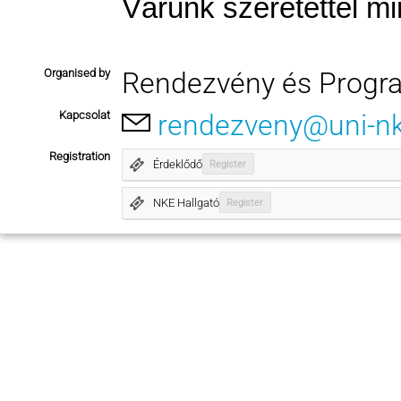
Várunk szeretettel mi
Organised by
Rendezvény és Progr
Kapcsolat
rendezveny@uni-n
Registration
Érdeklődő
Register
NKE Hallgató
Register