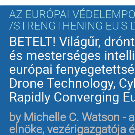
AZ EURÓPAI VÉDELEMPO
/STRENGTHENING EU'S 
BETELT! Világűr, drón
és mesterséges intell
európai fenyegetettsé
Drone Technology, Cy
Rapidly Converging E
by
Michelle C. Watson - a
elnöke, vezérigazgatója é