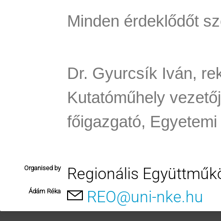
Minden érdeklődőt sze
Dr. Gyurcsík Iván, re
Kutatóműhely vezető
főigazgató,
Egyetemi
Organised by
Regionális Együttműkö
Ádám Réka
REO@uni-nke.hu