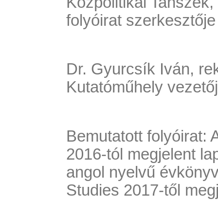
Közpolitikai Tanszék
folyóirat szerkesztője
Dr. Gyurcsík Iván, re
Kutatóműhely vezetőj
Bemutatott folyóirat
2016-tól megjelent la
angol nyelvű évkönyv,
Studies 2017-től megj