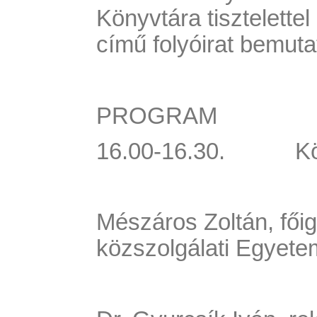
Könyvtára tisztelette
című folyóirat bemut
PROGRAM
16.00-16.30.
K
Mészáros Zoltán, fői
közszolgálati Egyete