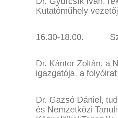
Dr. Gyurcsík Iván, re
Kutatóműhely vezető
16.30-18.00.
S
Dr. Kántor Zoltán, a 
igazgatója, a folyóira
Dr. Gazsó Dániel, t
és Nemzetközi Tanul