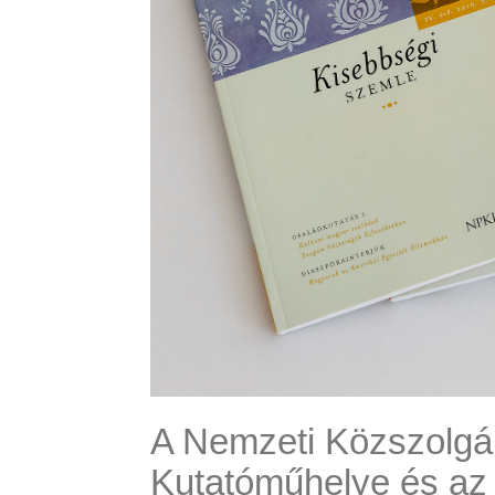
A Nemzeti Közszolgál
Kutatóműhelye és az