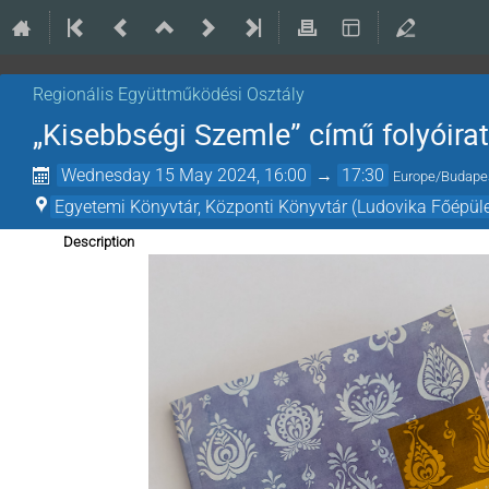
Regionális Együttműködési Osztály
„Kisebbségi Szemle” című folyóir
Wednesday 15 May 2024, 16:00
→
17:30
Europe/Budape
Egyetemi Könyvtár, Központi Könyvtár (Ludovika Főépüle
Description