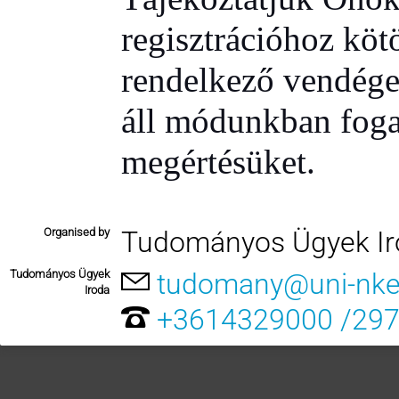
regisztrációhoz köt
rendelkező vendégeke
áll módunkban foga
megértésüket.
Organised by
Tudományos Ügyek Ir
Tudományos Ügyek
tudomany@uni-nke
Iroda
+3614329000 /29