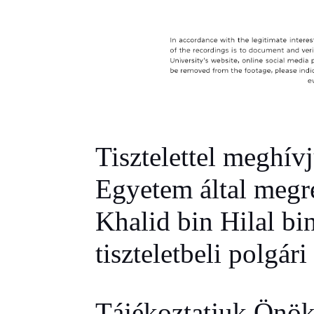
Tisztelettel meghív
Egyetem által megr
Khalid bin Hilal bi
tiszteletbeli polgári
Tájékoztatjuk Önöke