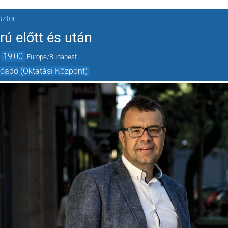
szter
ú előtt és után
→
19:00
Europe/Budapest
előadó (Oktatási Központ)