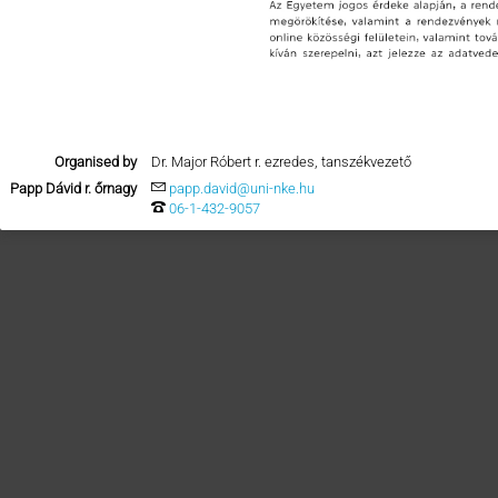
Organised by
Dr. Major Róbert r. ezredes, tanszékvezető
Papp Dávid r. őrnagy
papp.david@uni-nke.hu
06-1-432-9057