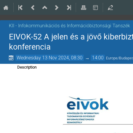
KII - Infokommunikációs és Információbiztonsági Tanszék
EIVOK-52 A jelen és a jövő kiberb
konferencia
Wednesday 13 Nov 2024, 08:30
→
14:00
Europe/Budape
Description