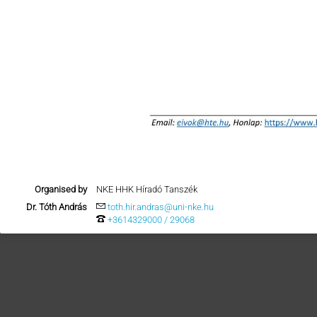
Organised by
NKE HHK Híradó Tanszék
Dr. Tóth András
toth.hir.andras@uni-nke.hu
+3614329000 / 29068