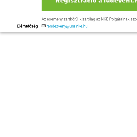
Az esemény zártkörű, kizárólag az NKE Polgárainak sz
Elérhetőség
rendezveny@uni-nke.hu