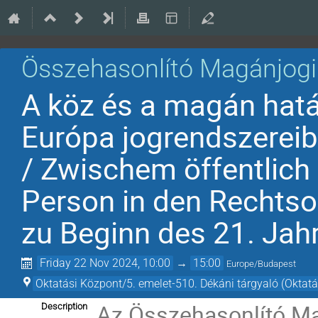
Összehasonlító Magánjog
A köz és a magán hatá
Európa jogrendszereib
/ Zwischem öffentlich u
Person in den Rechts
zu Beginn des 21. Jah
Friday 22 Nov 2024, 10:00
→
15:00
Europe/Budapest
Oktatási Központ/5. emelet-510. Dékáni tárgyaló (Oktat
Az Összehasonlító Ma
Description