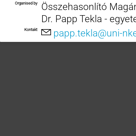
Organised by
Összehasonlító Magán
Dr. Papp Tekla - egyet
Kontakt
papp.tekla@uni-nk