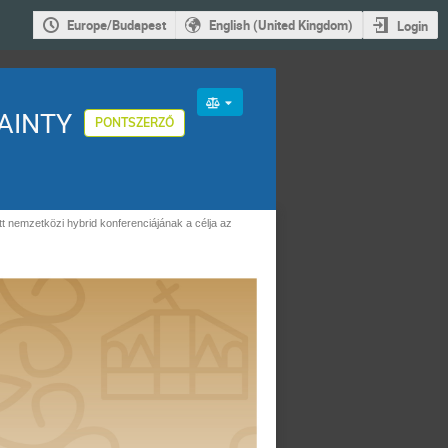
Europe/Budapest
English (United Kingdom)
Login
AINTY
PONTSZERZŐ
emzetközi hybrid konferenciájának a célja az