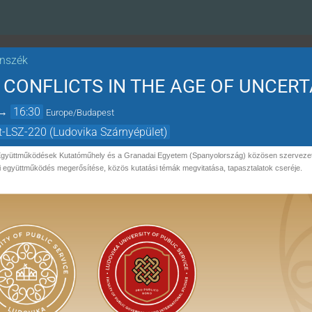
anszék
CONFLICTS IN THE AGE OF UNCERT
→
16:30
Europe/Budapest
t-LSZ-220 (Ludovika Szárnyépület)
yüttműködések Kutatóműhely és a Granadai Egyetem (Spanyolország) közösen szervezett n
 együttműködés megerősítése, közös kutatási témák megvitatása, tapasztalatok cseréje.