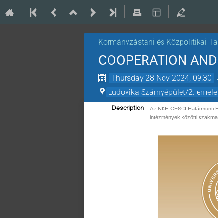
Kormányzástani és Közpolitikai T
COOPERATION AND 
Thursday 28 Nov 2024, 09:30
Ludovika Szárnyépület/2. emele
Description
Az NKE-CESCI Határmenti Eg
intézmények közötti szakmai