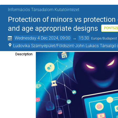
Információs Társadalom Kutatóintézet
Protection of minors vs protection 
and age appropriate designs
PONTSZ
Wednesday 4 Dec 2024, 09:00
→
15:30
Europe/Budapest
Ludovika Szárnyépület/Földszint-John Lukacs Társalgó 
Description