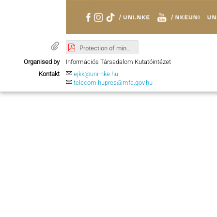
Protection of minors - Agenda.pdf
Organised by
Információs Társadalom Kutatóintézet
Kontakt
ejkk@uni-nke.hu
telecom.hupres@mfa.gov.hu