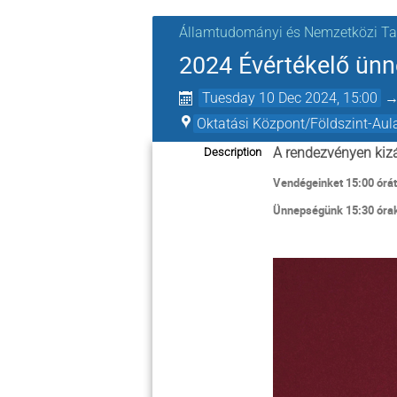
Államtudományi és Nemzetközi T
2024 Évértékelő ün
Tuesday 10 Dec 2024, 15:00
Oktatási Központ/Földszint-Aul
A rendezvényen kizá
Description
Vendégeinket 15:00 órát
Ünnepségünk 15:30 órak