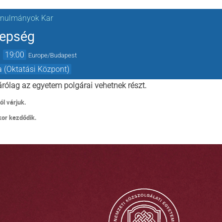
anulmányok Kar
nepség
→
19:00
Europe/Budapest
a (Oktatási Központ)
rólag az egyetem polgárai vehetnek részt.
ól várjuk.
or kezdődik.