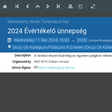
Nemeskürty István Tanárképző Kar
2024 Évértékelő ünnepség
Wednesday 11 Dec 2024, 16:00
→
20:00
Europe/Budapes
Orczy Úti Kollégium/Földszint-A-D terem (Orczy Úti Koll
A rendezvényen kizárólag az egyetem polgárai vehetn
Description
Organised by
NKE NITK Dékáni Hivatal
Simon Ágnes
Simon.Agnes@uni-nke.hu